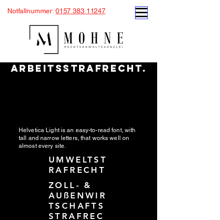
Notfallnummer:
0157 383 11247
ARBEITSSTRAFRECHT.
Helvetica Light is an easy-to-read font, with
tall and narrow letters, that works well on
almost every site.
UMWELTST
RAFRECHT
ZOLL- &
AUßENWIR
TSCHAFTS
STRAFREC