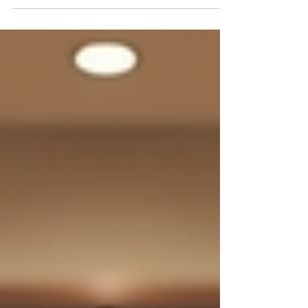
Beschuldigter oder als Opfer eines Verbrechens,
ist es entscheidend, Ihre Rechte zu kennen und
zu verstehen. In diesem Blogbeitrag erfahren Sie,
wie Sie Ihre Rechte im Strafrecht schützen können
und welche Schritte Sie unternehmen sollten, um
sicherzustellen, dass Sie fair behandelt werden.
Was ist Strafrecht? Das Strafrecht umfasst die
Gesetze, die Verha